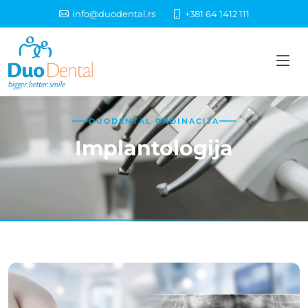
info@duodental.rs
+381 64 1412 111
DUODENTAL ORDINACIJA
Implantologija