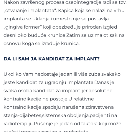
Nakon završenog procesa oseointegracije radi se tzv.
„otvaranje implantata“. Kapica koja se nalazi na vrhu
implanta se uklanja i umesto nje se postavlja
„gingiva former“ koji obezbeđuje prirodan izgled
desni oko buduće krunice.Zatim se uzima otisak na
osnovu koga se izrađuje krunica.
DA LI SAM JA KANDIDAT ZA IMPLANT?
Ukoliko Vam nedostaje jedan ili više zuba svakako
jeste kandidat za ugradnju implantata.Danas je
svaka osoba kandidat za implant jer apsolutne
kontraindikacije ne postoje.U relativne
kontraindikacije spadaju narušena zdravstvena
stanja-dijabetes,sistemska oboljenja,pacijenti na
radioterapiji…Pušenje je jedan od faktora koji može
otežati proces zarastanja implantata.