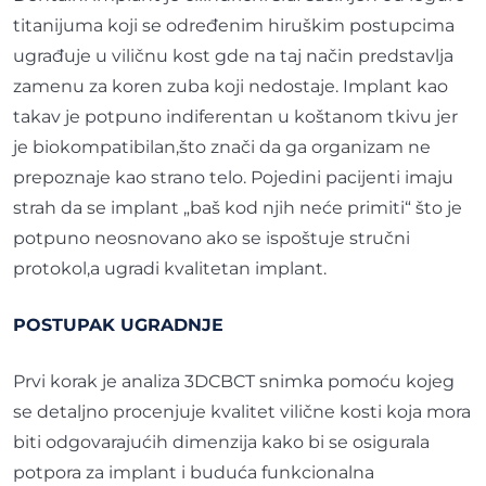
titanijuma koji se određenim hiruškim postupcima
ugrađuje u viličnu kost gde na taj način predstavlja
zamenu za koren zuba koji nedostaje. Implant kao
takav je potpuno indiferentan u koštanom tkivu jer
je biokompatibilan,što znači da ga organizam ne
prepoznaje kao strano telo. Pojedini pacijenti imaju
strah da se implant „baš kod njih neće primiti“ što je
potpuno neosnovano ako se ispoštuje stručni
protokol,a ugradi kvalitetan implant.
POSTUPAK UGRADNJE
Prvi korak je analiza 3DCBCT snimka pomoću kojeg
se detaljno procenjuje kvalitet vilične kosti koja mora
biti odgovarajućih dimenzija kako bi se osigurala
potpora za implant i buduća funkcionalna