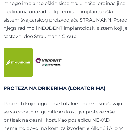
mnogo implantoloških sistema. U našoj ordinaciji se
godinama unazad radi premium implantološki
sistem švajcarskog proizvodjača STRAUMANN. Pored
njega radimo i NEODENT implantološki sistem koji je
sastavni deo Straumann Group.
PROTEZA NA DRIKERIMA (LOKATORIMA)
Pacijenti koji dugo nose totalne proteze suočavaju
se sa dodatnim gubitkom kosti jer proteze vrše
pritisak na desni i kost. Kao posledicu NEKAD
nemamo dovoljno kosti za izvođenje Allon6 i Allon4