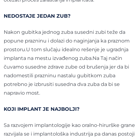
NEDOSTAJE JEDAN ZUB?
Nakon gubitka jednog zuba susedni zubi teže da
popune prazninu i dolazi do naginjanja ka praznom
prostoru.U tom slučaju idealno rešenje je ugradnja
implanta na mestu izvađenog zuba.Na Taj način
čuvamo susedne zdrave zube od brušenja jer da bi
nadomestili prazninu nastalu gubitkom zuba
potrebno je izbrusiti susedna dva zuba da bi se
napravio most.
KOJI IMPLANT JE NAJBOLJI?
Sa razvojem implantologije kao oralno-hirurške grane
razvijala se i implantološka industrija pa danas postoji