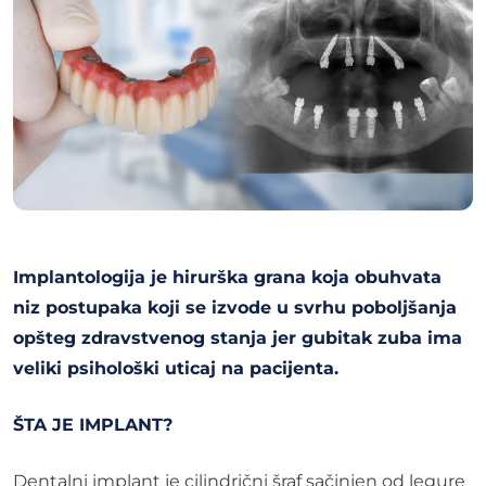
Implantologija je hirurška grana koja obuhvata
niz postupaka koji se izvode u svrhu poboljšanja
opšteg zdravstvenog stanja jer gubitak zuba ima
veliki psihološki uticaj na pacijenta.
ŠTA JE IMPLANT?
Dentalni implant je cilindrični šraf sačinjen od legure