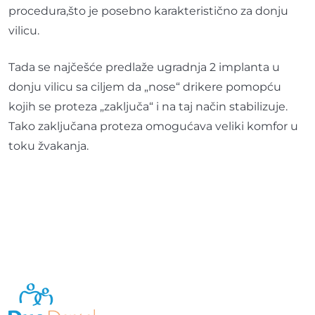
procedura,što je posebno karakteristično za donju
vilicu.
Tada se najčešće predlaže ugradnja 2 implanta u
donju vilicu sa ciljem da „nose“ drikere pomopću
kojih se proteza „zaključa“ i na taj način stabilizuje.
Tako zaključana proteza omogućava veliki komfor u
toku žvakanja.