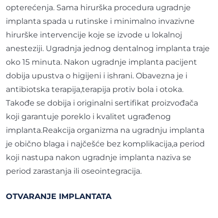
opterećenja. Sama hirurška procedura ugradnje
implanta spada u rutinske i minimalno invazivne
hirurške intervencije koje se izvode u lokalnoj
anesteziji. Ugradnja jednog dentalnog implanta traje
oko 15 minuta. Nakon ugradnje implanta pacijent
dobija upustva o higijeni i ishrani. Obavezna je i
antibiotska terapija,terapija protiv bola i otoka.
Takođe se dobija i originalni sertifikat proizvođača
koji garantuje poreklo i kvalitet ugrađenog
implanta.Reakcija organizma na ugradnju implanta
je obično blaga i najčešće bez komplikacija,a period
koji nastupa nakon ugradnje implanta naziva se
period zarastanja ili oseointegracija.
OTVARANJE IMPLANTATA