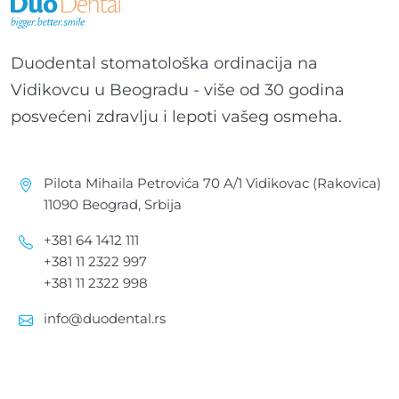
Duodental stomatološka ordinacija na
Vidikovcu u Beogradu - više od 30 godina
posvećeni zdravlju i lepoti vašeg osmeha.
Pilota Mihaila Petrovića 70 A/1 Vidikovac (Rakovica)
11090 Beograd, Srbija
+381 64 1412 111
+381 11 2322 997
+381 11 2322 998
info@duodental.rs