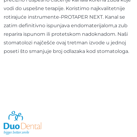
vodi do uspešne terapije. Koristimo najkvalitetnije
rotirajuće instrumente-PROTAPER NEXT. Kanal se
zatim definitivno ispunjava endomaterijalom,a zub
reparira ispunom ili protetskom nadoknadom. Naši
stomatolozi najčešće ovaj tretman izvode u jednoj
poseti što smanjuje broj odlazaka kod stomatologa.