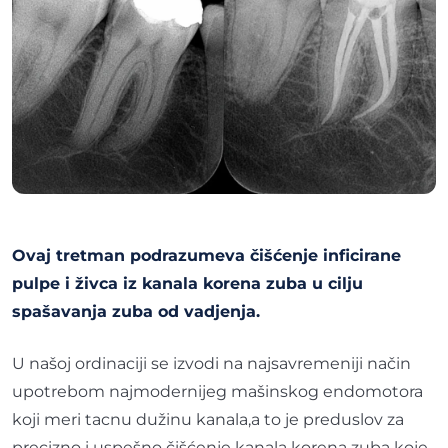
Ovaj tretman podrazumeva čišćenje inficirane
pulpe i živca iz kanala korena zuba u cilju
spašavanja zuba od vadjenja.
U našoj ordinaciji se izvodi na najsavremeniji način
upotrebom najmodernijeg mašinskog endomotora
koji meri tacnu dužinu kanala,a to je preduslov za
precizno i uspešno čišćenje kanala korena zuba koje