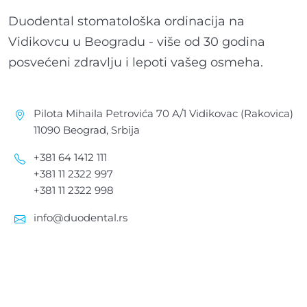
Duodental stomatološka ordinacija na
Vidikovcu u Beogradu - više od 30 godina
posvećeni zdravlju i lepoti vašeg osmeha.
Pilota Mihaila Petrovića 70 A/1 Vidikovac (Rakovica)
11090 Beograd, Srbija
+381 64 1412 111
+381 11 2322 997
+381 11 2322 998
info@duodental.rs