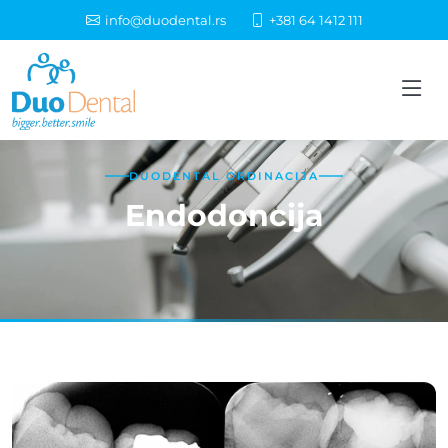
info@duodental.rs
+381 64 1412 111
DUODENTAL ORDINACIJA
Endodoncija