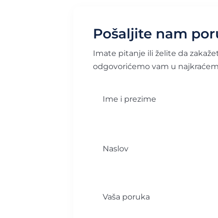
Pošaljite nam po
Imate pitanje ili želite da zakaž
odgovorićemo vam u najkraće