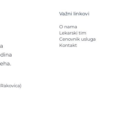
Važni linkovi
O nama
Lekarski tim
Cenovnik usluga
Kontakt
na
odina
meha.
 (Rakovica)