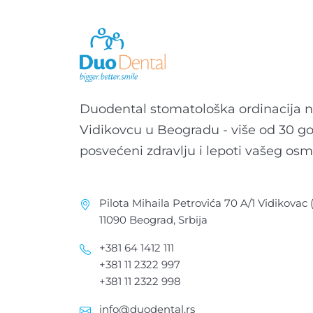
Duodental stomatološka ordinacija 
Vidikovcu u Beogradu - više od 30 g
posvećeni zdravlju i lepoti vašeg os
Pilota Mihaila Petrovića 70 A/1 Vidikovac
11090 Beograd, Srbija
+381 64 1412 111
+381 11 2322 997
+381 11 2322 998
info@duodental.rs