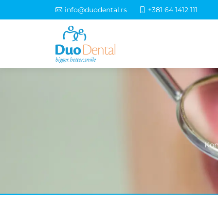
info@duodental.rs
+381 64 1412 111
Kon