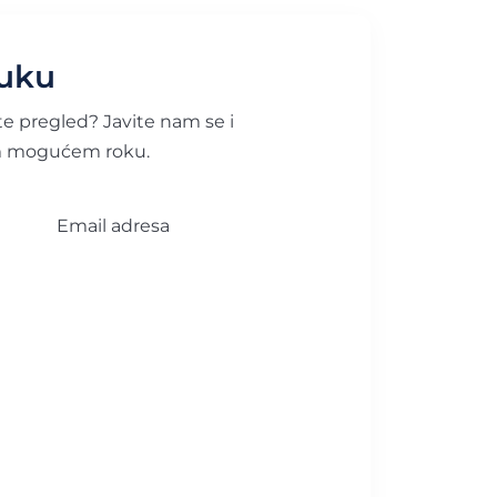
ruku
ete pregled? Javite nam se i
m mogućem roku.