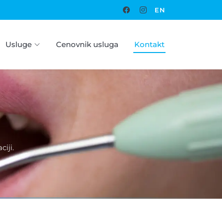
EN
Usluge
Cenovnik usluga
Kontakt
iji.