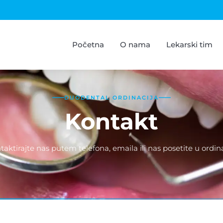
Početna
O nama
Lekarski tim
DUODENTAL ORDINACIJA
Kontakt
taktirajte nas putem telefona, emaila ili nas posetite u ordinac