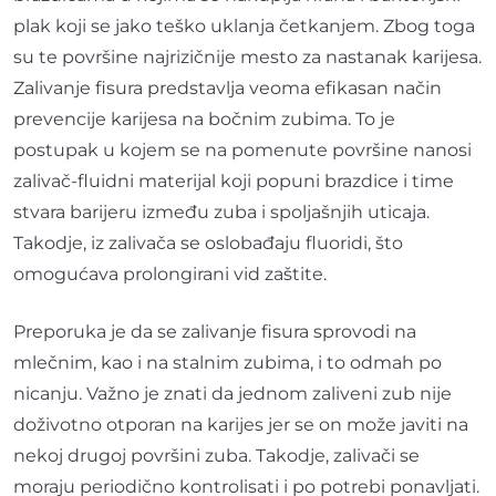
plak koji se jako teško uklanja četkanjem. Zbog toga
su te površine najrizičnije mesto za nastanak karijesa.
Zalivanje fisura predstavlja veoma efikasan način
prevencije karijesa na bočnim zubima. To je
postupak u kojem se na pomenute površine nanosi
zalivač-fluidni materijal koji popuni brazdice i time
stvara barijeru između zuba i spoljašnjih uticaja.
Takodje, iz zalivača se oslobađaju fluoridi, što
omogućava prolongirani vid zaštite.
Preporuka je da se zalivanje fisura sprovodi na
mlečnim, kao i na stalnim zubima, i to odmah po
nicanju. Važno je znati da jednom zaliveni zub nije
doživotno otporan na karijes jer se on može javiti na
nekoj drugoj površini zuba. Takodje, zalivači se
moraju periodično kontrolisati i po potrebi ponavljati.