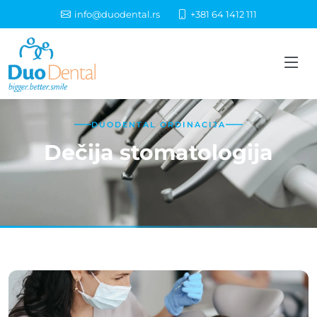
info@duodental.rs
+381 64 1412 111
DUODENTAL ORDINACIJA
Dečija stomatologija