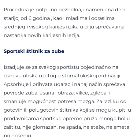
Procedura je potpuno bezbolna, i namenjena deci
starijoj od 6 godina , kao i mladima i odraslima
srednjeg i visokog karijes rizika u cilju sprečavanja
nastanka novih karijesnih lezija.
Sportski štitnik za zube
Izradjuje se za svakog sportistu pojedinačno na
osnovu otiska uzetog u stomatološkoj ordinaciji.
Apsorbuje i prihvata udarac i na taj način sprečava
povrede zuba, usana i obraza, vilice, zgloba, i
smanjuje mogućnost potresa mozga. Za razliku od
gotovih ili polugotovih štitnika koji se mogu kupiti u
prodavnicama sportske opreme pruža mnogo bolju
zaštitu, nije glomazan, ne spada, ne steže, ne smeta
pri nošenju.