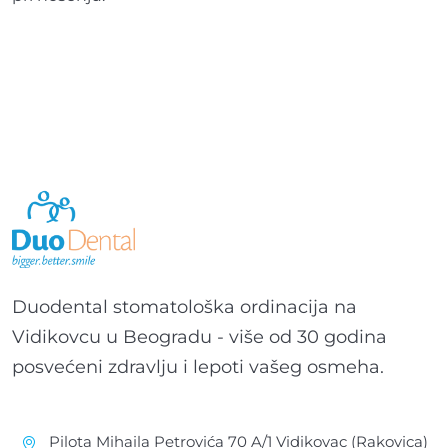
Duodental stomatološka ordinacija na
Vidikovcu u Beogradu - više od 30 godina
posvećeni zdravlju i lepoti vašeg osmeha.
Pilota Mihaila Petrovića 70 A/1 Vidikovac (Rakovica)