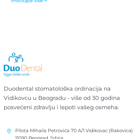
Pročitajte više
Duodental stomatološka ordinacija na
Vidikovcu u Beogradu - više od 30 godina
posvećeni zdravlju i lepoti vašeg osmeha.
Pilota Mihaila Petrovića 70 A/1 Vidikovac (Rakovica)
11090 Beograd, Srbija