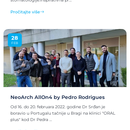
stomatologije.Inspirativna pr...
Pročitajte više
28
FEB
NeoArch AllOn4 by Pedro Rodrigues
Od 16. do 20. februara 2022. godine Dr Srđan je
boravio u Portugalu tačnije u Bragi na klinici "ORAL
plus" kod Dr Pedra ...