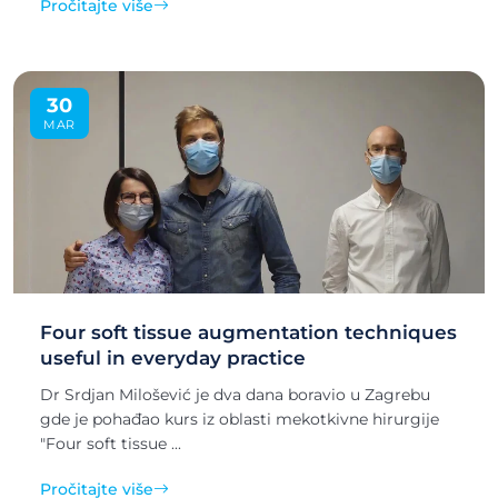
Pročitajte više
30
MAR
Four soft tissue augmentation techniques
useful in everyday practice
Dr Srdjan Milošević je dva dana boravio u Zagrebu
gde je pohađao kurs iz oblasti mekotkivne hirurgije
"Four soft tissue ...
Pročitajte više