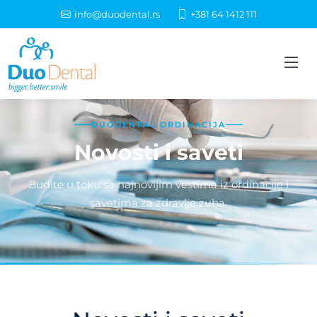
info@duodental.rs
+381 64 1412 111
DUODENTAL ORDINACIJA
Novosti i saveti
Budite u toku sa najnovijim vestima iz ordinacije i
savetima za zdravlje zuba.