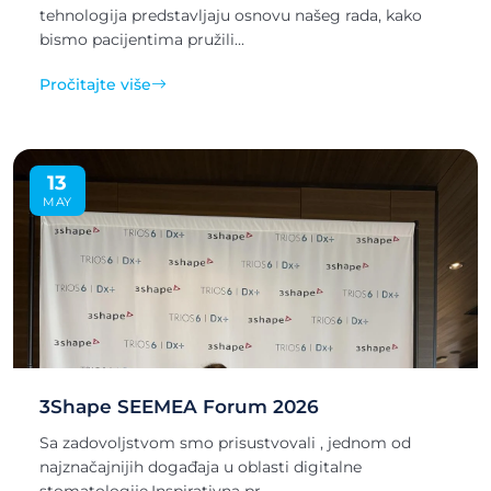
tehnologija predstavljaju osnovu našeg rada, kako
bismo pacijentima pružili...
Pročitajte više
13
MAY
3Shape SEEMEA Forum 2026
Sa zadovoljstvom smo prisustvovali , jednom od
najznačajnijih događaja u oblasti digitalne